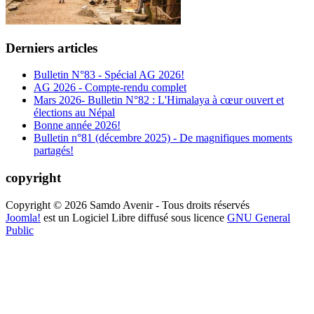
Derniers articles
Bulletin N°83 - Spécial AG 2026!
AG 2026 - Compte-rendu complet
Mars 2026- Bulletin N°82 : L'Himalaya à cœur ouvert et
élections au Népal
Bonne année 2026!
Bulletin n°81 (décembre 2025) - De magnifiques moments
partagés!
copyright
Copyright © 2026 Samdo Avenir - Tous droits réservés
Joomla!
est un Logiciel Libre diffusé sous licence
GNU General
Public