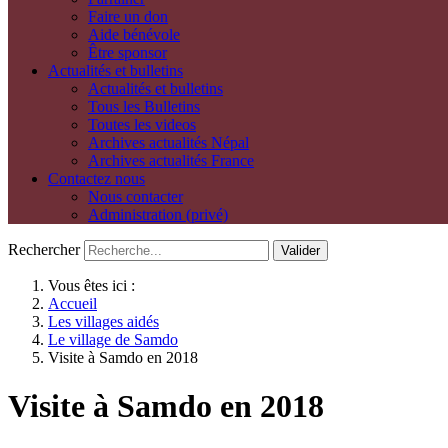
Faire un don
Aide bénévole
Être sponsor
Actualités et bulletins
Actualités et bulletins
Tous les Bulletins
Toutes les videos
Archives actualités Népal
Archives actualités France
Contactez nous
Nous contacter
Administration (privé)
Rechercher
Valider
Vous êtes ici :
Accueil
Les villages aidés
Le village de Samdo
Visite à Samdo en 2018
Visite à Samdo en 2018