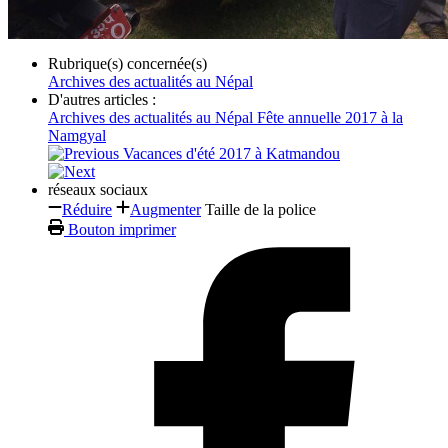
Rubrique(s) concernée(s)
Archives des actualités au Népal
D'autres articles :
Archives des actualités au Népal
Fête annuelle 2017 à la
Namgyal
Vacances d'été 2017 à Katmandou
réseaux sociaux
Réduire
Augmenter
Taille de la police
Bouton imprimer