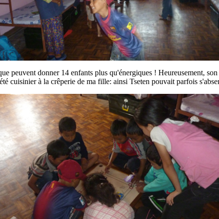
que peuvent donner 14 enfants plus qu'énergiques ! Heureusement, son mar
té cuisinier à la crêperie de ma fille: ainsi Tseten pouvait parfois s'absen