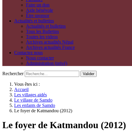
Faire un don
Aide bénévole
Être sponsor
Actualités et bulletins
Actualités et bulletins
Tous les Bulletins
Toutes les videos
Archives actualités Népal
Archives actualités France
Contactez nous
Nous contacter
Administration (privé)
Rechercher
Valider
Vous êtes ici :
Accueil
Les villages aidés
Le village de Samdo
Les enfants de Samdo
Le foyer de Katmandou (2012)
Le foyer de Katmandou (2012)